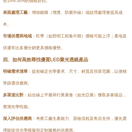
受15%-30%的價格折扣。
表面處理工藝
：增加鍍膜（增透、防紫外線）或紋理處理會提高成
本。
市場供需與地域
：旺季（如照明工程集中期）價格可能上浮；產地直
供通常比多層分銷更具價格優勢。
四、如何高效尋找優質LED聚光透鏡產品
明確需求清單
：提前確定光學要求、尺寸、材質及預算范圍，以便精
準篩選供應商。
多渠道比對
：結合線上平臺與行業展會（如光亞展）獲取多家樣品，
實測光學性能。
深入評估供應商
：考察工廠生產能力、質檢流程及售后支持，優先選
擇能提供光學模擬與定制服務的供應商。