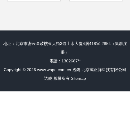
地址：北京市密云區鼓樓東大街3號山水大廈4層418室-2854（集群注
冊）
電話：1302687**
Copyright © 2026
www.wnpe.com.cn
透鏡
北京萬正祥科技有限公司
透鏡
版權所有
Sitemap